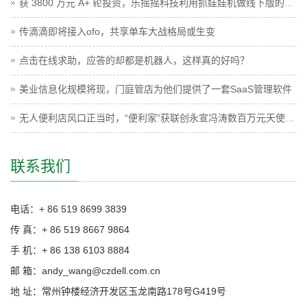
获 3800 万元 A+ 轮投资，乐摇摇科技利用抓娃娃机做线下版的广点通
传滴滴即将接入ofo，共享单车大战格局或生变
点击在线求助，应答的却都是机器人，这样真的好吗？
美业信息化规模将现，门庭管店为他们提供了一套SaaS管理软件
无人便利店风口正当时，“便利家”获联创永宣冯涛数百万元天使投资
联系我们
电话：+ 86 519 8699 3839
传 真：+ 86 519 8667 9864
手 机：+ 86 138 6103 8884
邮 箱：andy_wang@czdell.com.cn
地 址：常州钟楼经济开发区玉龙南路178号G419号