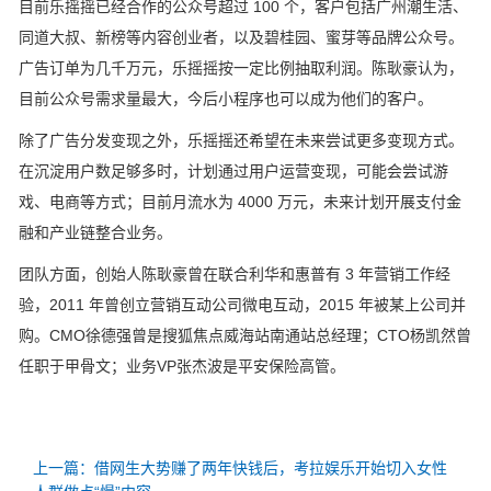
目前乐摇摇已经合作的公众号超过 100 个，客户包括广州潮生活、
同道大叔、新榜等内容创业者，以及碧桂园、蜜芽等品牌公众号。
广告订单为几千万元，乐摇摇按一定比例抽取利润。陈耿豪认为，
目前公众号需求量最大，今后小程序也可以成为他们的客户。
除了广告分发变现之外，乐摇摇还希望在未来尝试更多变现方式。
在沉淀用户数足够多时，计划通过用户运营变现，可能会尝试游
戏、电商等方式；目前月流水为 4000 万元，未来计划开展支付金
融和产业链整合业务。
团队方面，创始人陈耿豪曾在联合利华和惠普有 3 年营销工作经
验，2011 年曾创立营销互动公司微电互动，2015 年被某上公司并
购。CMO徐德强曾是搜狐焦点威海站南通站总经理；CTO杨凯然曾
任职于甲骨文；业务VP张杰波是平安保险高管。
上一篇：借网生大势赚了两年快钱后，考拉娱乐开始切入女性