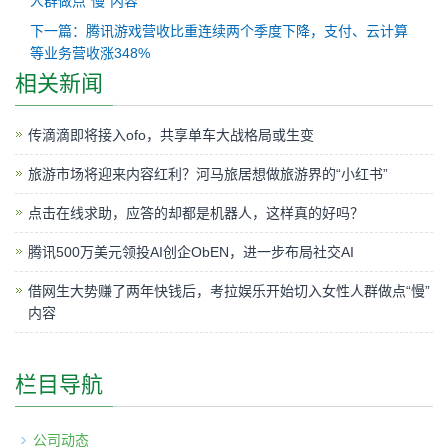
人群做点“慢”内容
下一篇：腾讯游戏营收比重连续两个季度下降，支付、云计算
等业务营收涨348%
相关新闻
传滴滴即将接入ofo，共享单车大战格局或生变
旅游市场将迎来内容红利？河马旅居想做旅游界的“小红书”
点击在线求助，应答的却都是机器人，这样真的好吗？
腾讯500万美元领投AI创企ObEN，进一步布局社交AI
借网生大势赚了两年快钱后，考拉娱乐开始切入女性人群做点“慢”
内容
栏目导航
公司动态